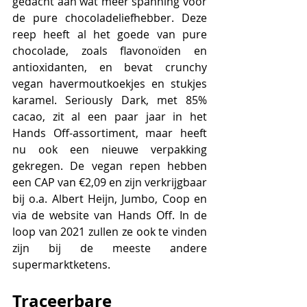
gedacht aan wat meer spanning voor 
de pure chocoladeliefhebber. Deze 
reep heeft al het goede van pure 
chocolade, 
zoals flavonoïden en 
antioxidanten,
 en bevat crunchy 
vegan havermoutkoekjes en stukjes 
karamel. Seriously Dark, met 85% 
cacao, zit al een paar jaar in het 
Hands Off-assortiment, maar heeft 
nu ook een nieuwe verpakking 
gekregen. De vegan repen hebben 
een CAP van €2,09 en zijn verkrijgbaar 
bij o.a. Albert Heijn, Jumbo, Coop en 
via de website van Hands Off. In de 
loop van 2021 zullen ze ook te vinden 
zijn bij de meeste andere 
supermarktketens. 
Traceerbare 