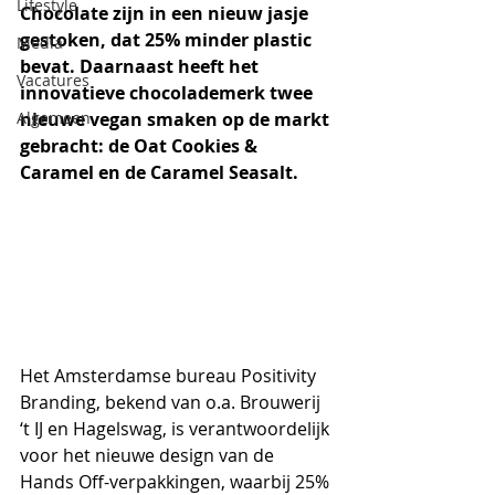
Lifestyle
Chocolate zijn in een nieuw jasje 
gestoken, dat 25% minder plastic 
Media
bevat. Daarnaast heeft het 
Vacatures
innovatieve chocolademerk twee 
Algemeen
nieuwe vegan smaken op de markt 
gebracht: de Oat Cookies & 
Caramel en de Caramel Seasalt.
Het Amsterdamse bureau Positivity 
Branding, bekend van o.a. Brouwerij 
‘t IJ en Hagelswag, is verantwoordelijk 
voor het nieuwe design van de 
Hands Off-verpakkingen, waarbij 25% 