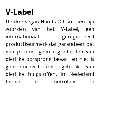
V-Label
De drie vegan Hands Off smaken zijn 
voorzien van het V-Label, een 
internationaal geregistreerd 
productkeurmerk dat garandeert dat 
een product geen ingrediënten van 
dierlijke oorsprong bevat  en niet is 
geproduceerd met gebruik van 
dierlijke hulpstoffen. In Nederland 
beheert en controleert d
e 
Nederlandse Vegetariërsbond t het 
V-Label keurmerk.
Producent
Supermarkt