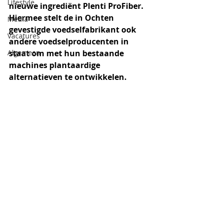
Lifestyle
nieuwe ingrediënt Plenti ProFiber. 
Hiermee stelt de in Ochten 
Media
gevestigde voedselfabrikant ook 
Vacatures
andere voedselproducenten in 
Algemeen
staat om met hun bestaande 
machines plantaardige 
alternatieven te ontwikkelen.