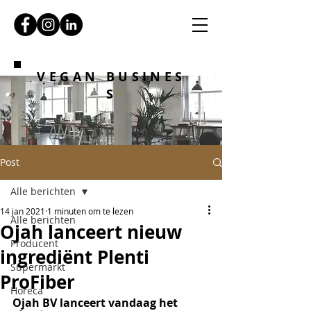
VEGAN BUSINES
S
Post
Alle berichten
14 jan 2021
1 minuten om te lezen
Alle berichten
Ojah lanceert nieuw
Producent
ingrediënt Plenti
Supermarkt
ProFiber
Horeca
Ojah BV lanceert vandaag het 