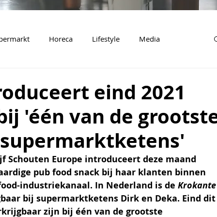
permarkt
Horeca
Lifestyle
Media
roduceert eind 2021
ij 'één van de grootst
 supermarktketens'
ijf Schouten Europe introduceert deze maand 
ardige pub food snack bij haar klanten binnen 
food-industriekanaal. In Nederland is de 
Krokante
gbaar bij supermarktketens Dirk en Deka. Eind dit
krijgbaar zijn bij één van de grootste 