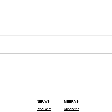
NIEUWS
MEER VB
Producent
Abonneren