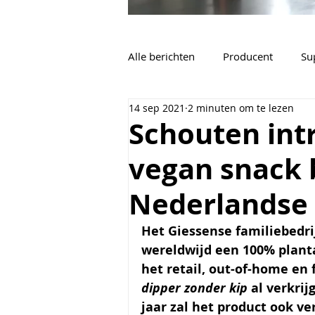
Alle berichten
Producent
Su
14 sep 2021
2 minuten om te lezen
Vacatures
Algemeen
Schouten int
vegan snack b
Nederlandse
Het Giessense familiebedr
wereldwijd een 100% planta
het retail, out-of-home en 
dipper zonder kip 
al verkrij
jaar zal het product ook ver