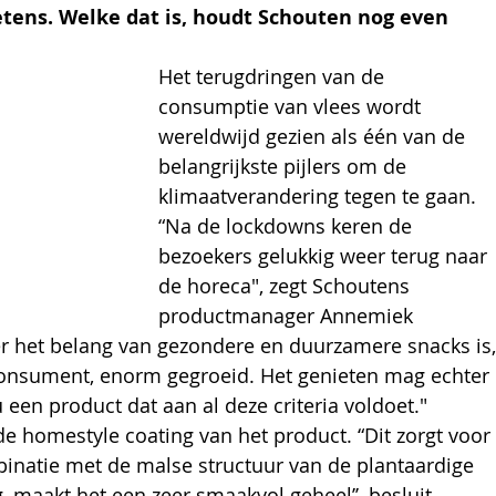
ens. Welke dat is, houdt Schouten nog even 
Het terugdringen van de 
consumptie van vlees wordt 
wereldwijd gezien als één van de 
belangrijkste pijlers om de 
klimaatverandering tegen te gaan.
“Na de lockdowns keren de 
bezoekers gelukkig weer terug naar 
de horeca", zegt Schoutens 
productmanager Annemiek 
er het belang van gezondere en duurzamere snacks is,
consument, enorm gegroeid. Het genieten mag echter 
een product dat aan al deze criteria voldoet." 
e homestyle coating van het product. “Dit zorgt voor 
binatie met de malse structuur van de plantaardige 
ng, maakt het een zeer smaakvol geheel’’, besluit 