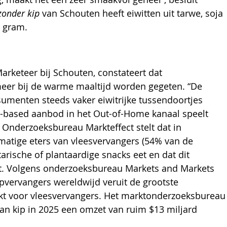
zonder kip
 van Schouten heeft eiwitten uit tarwe, soja 
 gram. 
arketeer bij Schouten, constateert dat 
meer bij de warme maaltijd worden gegeten. “De 
sumenten steeds vaker eiwitrijke tussendoortjes 
t-based aanbod in het Out-of-Home kanaal speelt 
’. Onderzoeksbureau Markteffect stelt dat in 
atige eters van vleesvervangers (54% van de 
rische of plantaardige snacks eet en dat dit 
mt. Volgens onderzoeksbureau Markets and Markets 
vervangers wereldwijd veruit de grootste 
t voor vleesvervangers. Het marktonderzoeksbureau
an kip in 2025 een omzet van ruim $13 miljard 