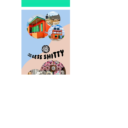
NIEUWS
Producent
Supermarkt
Horeca
Lifestyle
Media
Vacatures