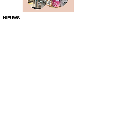
NIEUWS
Producent
Supermarkt
Horeca
Lifestyle
Media
Vacatures
Algemeen
MEER VB
Abonneren
Over VB
Adverteren
Tip de redactie
Contact
HET LAATSTE B2B VEGAN