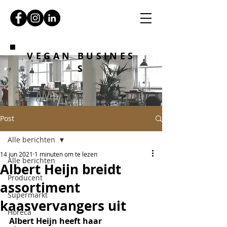
VEGAN BUSINES
S
Post
Alle berichten
14 jun 2021
1 minuten om te lezen
Alle berichten
Albert Heijn breidt
Producent
assortiment
Supermarkt
kaasvervangers uit
Horeca
Albert Heijn heeft haar 