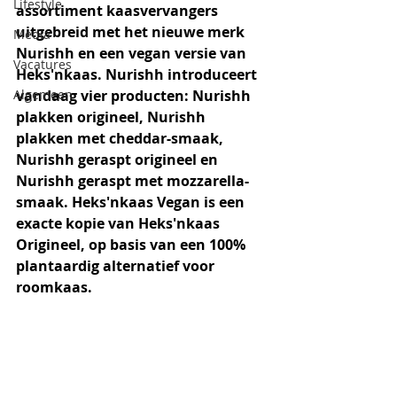
Lifestyle
assortiment kaasvervangers 
uitgebreid met het nieuwe merk 
Media
Nurishh en een vegan versie van 
Vacatures
Heks'nkaas. Nurishh introduceert 
Algemeen
vandaag vier producten: Nurishh 
plakken origineel, Nurishh 
plakken met cheddar-smaak, 
Nurishh geraspt origineel en 
Nurishh geraspt met mozzarella-
smaak. Heks'nkaas Vegan is een 
exacte kopie van Heks'nkaas 
Origineel, op basis van een 100% 
plantaardig alternatief voor 
roomkaas.