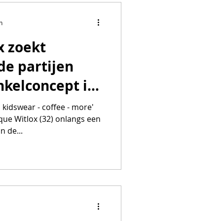
n
x zoekt
e partijen
nkelconcept in
 kidswear - coffee - more'
ue Witlox (32) onlangs een
n de...