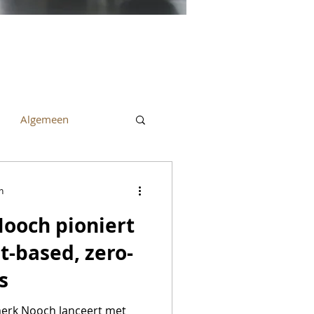
Algemeen
n
ooch pioniert
-based, zero-
s