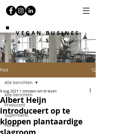
VEGAN BUSINES
S
Post
Alle berichten
9 aug 2021
1 minuten om te lezen
Alle berichten
Albert Heijn
Producent
introduceert op te
Supermarkt
kloppen plantaardige
Horeca
slagroom