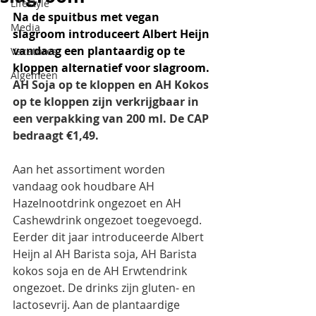
Lifestyle
Na de spuitbus met vegan 
Media
slagroom introduceert Albert Heijn 
vandaag een plantaardig op te 
Vacatures
kloppen alternatief voor slagroom. 
Algemeen
AH Soja op te kloppen en AH Kokos 
op te kloppen zijn verkrijgbaar in 
een verpakking van 200 ml. De CAP 
bedraagt €1,49. 
Aan het assortiment worden 
vandaag ook houdbare AH 
Hazelnootdrink ongezoet en AH 
Cashewdrink ongezoet toegevoegd. 
Eerder dit jaar introduceerde Albert 
Heijn al AH Barista soja, AH Barista 
kokos soja en de AH Erwtendrink 
ongezoet.
De drinks zijn gluten- en 
lactosevrij. Aan de plantaardige 