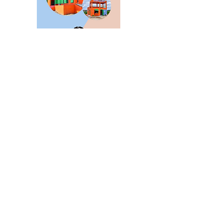
NIEUWS
Producent
Supermarkt
Horeca
Lifestyle
Media
Vacatures
Algemeen
MEER VB
Abonneren
Over VB