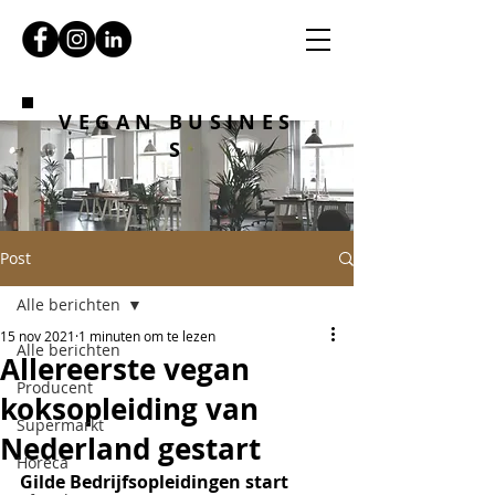
VEGAN BUSINES
S
Post
Alle berichten
15 nov 2021
1 minuten om te lezen
Alle berichten
Allereerste vegan
Producent
koksopleiding van
Supermarkt
Nederland gestart
Horeca
Gilde Bedrijfsopleidingen start 