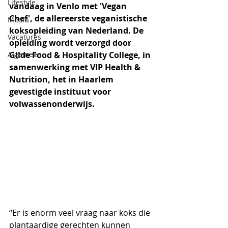
Lifestyle
vandaag in Venlo met 'Vegan 
Chef', de allereerste veganistische 
Media
koksopleiding van Nederland. De 
Vacatures
opleiding wordt verzorgd door 
Algemeen
Gilde Food & Hospitality College, in 
samenwerking met VIP Health & 
Nutrition, het in Haarlem 
gevestigde instituut voor 
volwassenonderwijs. 
“Er is enorm veel vraag naar koks die 
plantaardige gerechten kunnen 