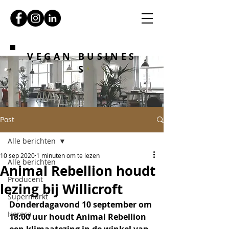
VEGAN BUSINES
S
Post
Alle berichten
10 sep 2020
1 minuten om te lezen
Alle berichten
Animal Rebellion houdt
Producent
lezing bij Willicroft
Supermarkt
Donderdagavond 10 september om 
Horeca
18:00 uur houdt Animal Rebellion 