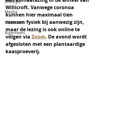
een klimaatezing in de winkel van 
Lifestyle
Willicroft. Vanwege coronoa 
Media
kunnen hier maximaal tien 
mensen fysiek bij aanwezig zijn, 
Vacatures
maar de lezing is ook online te 
Algemeen
volgen via 
Zoom
. De avond wordt 
afgesloten met een plantaardige 
kaasproeverij.