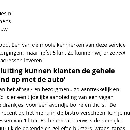
es.nl 
mens. 
euw 
food. Een van de mooie kenmerken van deze service 
zorgingen: maar liefst 5 km. Zo kunnen wij onze 
real 
l adressen leveren."
sluiting kunnen klanten de gehele 
nd op met de auto'
an het afhaal- en bezorgmenu zo aantrekkelijk en 
o is er een tijdelijke aanbieding van een vegan 
 drankjes, voor een avondje borrelen thuis. "De 
ecent op het menu in de bistro verscheen, kan je nu
essen van 1 liter. En helemaal nieuw is de heerlijke 
urlijk de bekende en geliefde burgers, wraps, tapas 