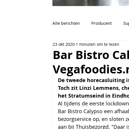
Alle berichten
Producent
Su
23 okt 2020
1 minuten om te lezen
Vacatures
Algemeen
Bar Bistro Ca
Vegafoodies.
De tweede horecasluiting i
Toch zit Linzi Lemmens, ch
het Stratumseind in Eindho
Al tijdens de eerste lockdown
Bar Bistro Calypso een afhaal
bezorgservice op, en sloten ze
aan bij Thuisbezorgd. "Daar i