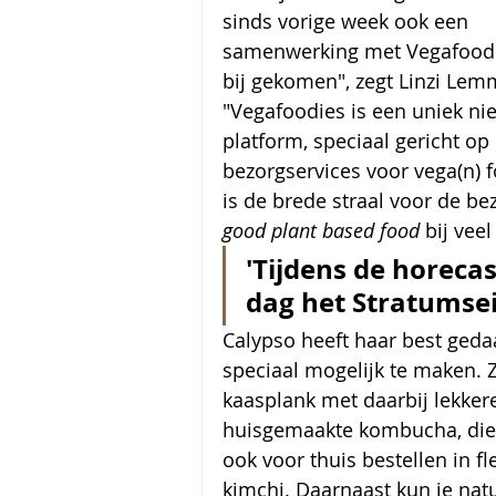
sinds vorige week ook een 
samenwerking met Vegafoodi
bij gekomen", zegt Linzi Lem
"Vegafoodies is een uniek ni
platform, speciaal gericht op 
bezorgservices voor vega(n) 
is de brede straal voor de be
good plant based food
 bij vee
'Tijdens de horeca
dag het Stratumsei
Calypso heeft haar best geda
speciaal mogelijk te maken. Z
kaasplank met daarbij lekkere
huisgemaakte kombucha, die r
ook voor thuis bestellen in fl
kimchi. Daarnaast kun je natu