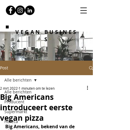
VEGAN BUSINES
S
Post
Alle berichten
2 mrt 2022
1 minuten om te lezen
Alle berichten
Big Americans
Producent
introduceert eerste
Supermarkt
vegan pizza
Horeca
Big Americans, bekend van de 