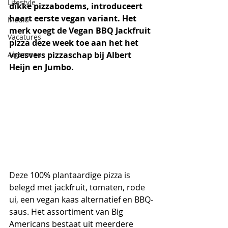
Lifestyle
dikke pizzabodems, introduceert 
haart eerste vegan variant. Het 
Media
merk voegt de Vegan BBQ Jackfruit 
Vacatures
pizza deze week toe aan het het 
Algemeen
vriesvers pizzaschap bij Albert 
Heijn en Jumbo.
Deze 100% plantaardige pizza is 
belegd met jackfruit, tomaten, rode 
ui, een vegan kaas alternatief en BBQ-
saus. Het assortiment van Big 
Americans bestaat uit meerdere 