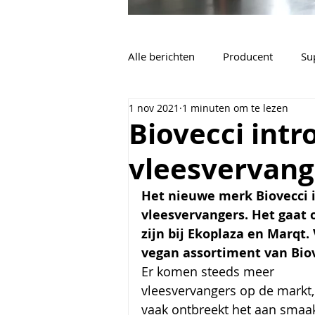
Alle berichten
Producent
Su
1 nov 2021
1 minuten om te lezen
Vacatures
Algemeen
Biovecci intr
vleesvervang
Het nieuwe merk Biovecci 
vleesvervangers. Het gaat o
zijn bij Ekoplaza en Marqt. 
vegan assortiment van Biov
Er komen steeds meer 
vleesvervangers op de markt
vaak ontbreekt het aan smaa