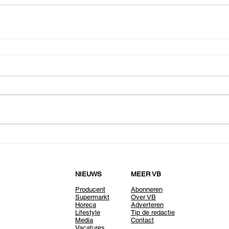
NIEUWS
MEER VB
Producent
Abonneren
Supermarkt
Over VB
Horeca
Adverteren
Lifestyle
Tip de redactie
Media
Contact
Vacatures