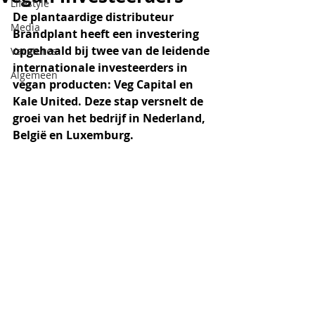
Lifestyle
De plantaardige distributeur 
Media
Brandplant heeft een investering 
opgehaald bij twee van de leidende 
Vacatures
internationale investeerders in 
Algemeen
vegan producten: Veg Capital en 
Kale United. Deze stap versnelt de 
groei van het bedrijf in Nederland, 
België en Luxemburg. 