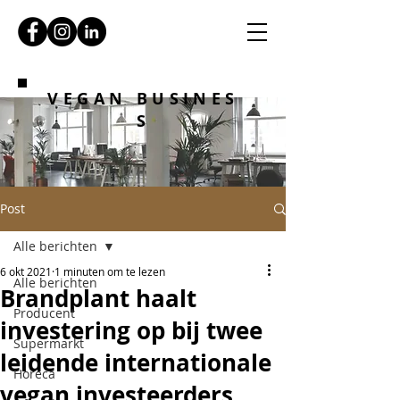
VEGAN BUSINES
S
Post
Alle berichten
6 okt 2021
1 minuten om te lezen
Alle berichten
Brandplant haalt
Producent
investering op bij twee
Supermarkt
leidende internationale
Horeca
vegan investeerders