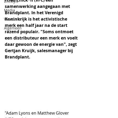
Fried Chick*n (VFC) een 
Lifestyle
samenwerking aangegaan met 
Media
Brandplant. In het Verenigd 
Koninkrijk is het activistische 
Vacatures
merk een half jaar na de start 
Algemeen
razend populair. "Soms ontmoet 
een distributeur een merk en voelt 
daar gewoon de energie van", zegt 
Gertjan Kruijk, salesmanager bij 
Brandplant.
"Adam Lyons en Matthew Glover 