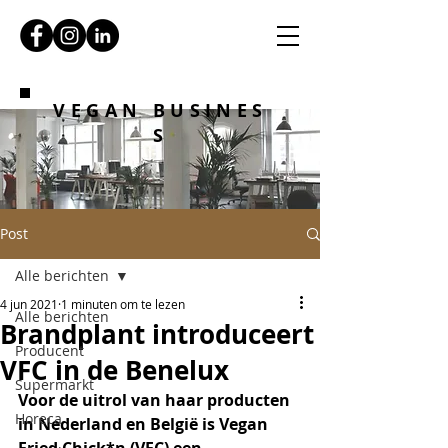
VEGAN BUSINES
S
Post
Alle berichten
4 jun 2021
1 minuten om te lezen
Alle berichten
Brandplant introduceert
Producent
VFC in de Benelux
Supermarkt
Voor de uitrol van haar producten 
Horeca
in Nederland en België is Vegan 