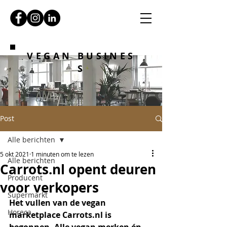
VEGAN BUSINES
S
Post
Alle berichten
5 okt 2021
1 minuten om te lezen
Alle berichten
Carrots.nl opent deuren
Producent
voor verkopers
Supermarkt
Het vullen van de vegan 
Horeca
marketplace Carrots.nl is 