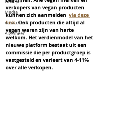
begonnen. Alle vegan merken én 
Lifestyle
verkopers van vegan producten 
Media
kunnen zich aanmelden  
via deze 
link
. Ook producten die altijd al 
Vacatures
vegan waren zijn van harte 
Algemeen
welkom. Het verdienmodel van het 
nieuwe platform bestaat uit een 
commissie die per productgroep is 
vastgesteld en varieert van 4-11% 
over alle verkopen.