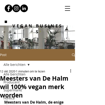
VEGAN BUSINES
S
Post
Alle berichten
12 okt 2020
1 minuten om te lezen
Alle berichten
Meesters van De Halm
Producent
wil 100% vegan merk
Supermarkt
worden
Horeca
Meesters van De Halm, de enige 