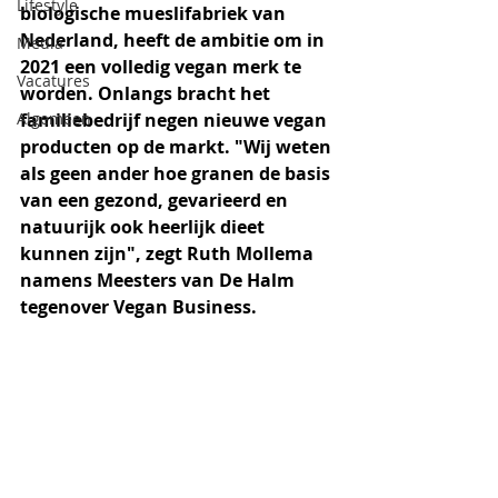
Lifestyle
biologische mueslifabriek van 
Nederland, heeft de ambitie om in 
Media
2021 een volledig vegan merk te 
Vacatures
worden. Onlangs bracht het 
Algemeen
familiebedrijf negen nieuwe vegan 
producten op de markt. "Wij weten 
als geen ander hoe granen de basis 
van een gezond, gevarieerd en 
natuurijk ook heerlijk dieet 
kunnen zijn", zegt Ruth Mollema 
namens Meesters van De Halm 
tegenover Vegan Business.