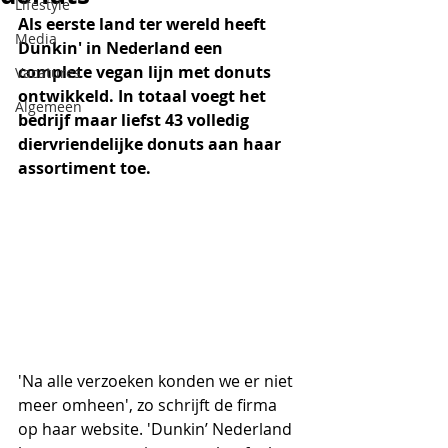
Lifestyle
Als eerste land ter wereld heeft 
Media
Dunkin' in Nederland een 
complete vegan lijn met donuts 
Vacatures
ontwikkeld. In totaal voegt het 
Algemeen
bedrijf maar liefst 43 volledig 
diervriendelijke donuts aan haar 
assortiment toe.
'Na alle verzoeken konden we er niet 
meer omheen', zo schrijft de firma 
op haar website. 'Dunkin’ Nederland 