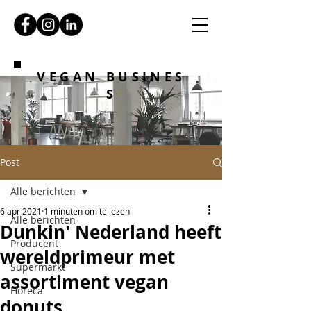
VEGAN BUSINES
S
Post
Alle berichten
6 apr 2021
1 minuten om te lezen
Alle berichten
Dunkin' Nederland heeft
Producent
wereldprimeur met
Supermarkt
assortiment vegan
Horeca
donuts