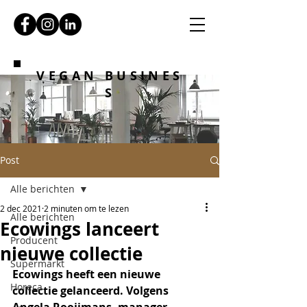
VEGAN BUSINES
S
Post
Alle berichten
2 dec 2021
2 minuten om te lezen
Alle berichten
Ecowings lanceert
Producent
nieuwe collectie
Supermarkt
Ecowings heeft een nieuwe 
Horeca
collectie gelanceerd. Volgens 