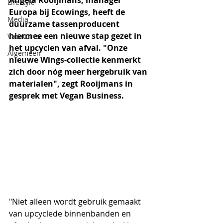
Angela Rooijmans, manager 
Lifestyle
Europa bij Ecowings, heeft de 
Media
duurzame tassenproducent 
hiermee een nieuwe stap gezet in 
Vacatures
het upcyclen van afval. "Onze 
Algemeen
nieuwe Wings-collectie kenmerkt 
zich door nóg meer hergebruik van 
materialen", zegt Rooijmans in 
gesprek met Vegan Business.
"Niet alleen wordt gebruik gemaakt 
van upcyclede binnenbanden en 