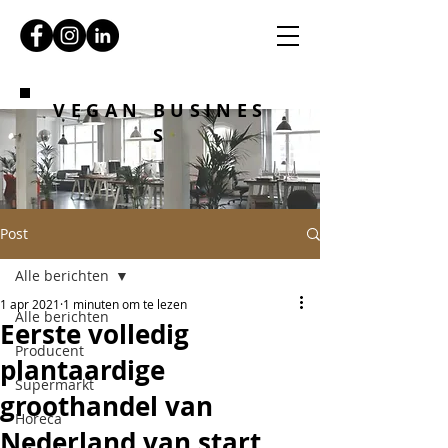
VEGAN BUSINES
S
Post
Alle berichten
1 apr 2021
1 minuten om te lezen
Alle berichten
Eerste volledig
Producent
plantaardige
Supermarkt
groothandel van
Horeca
Nederland van start