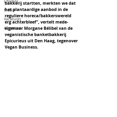
Lifestyle
bakkerij startten, merkten we dat 
het plantaardige aanbod in de 
Media
reguliere horeca/bakkerswereld 
Vacatures
erg achterbleef”, vertelt mede-
Algemeen
eigenaar Morgane Bélibel van de 
veganistische banketbakkerij 
Epicurieus uit Den Haag, tegenover 
Vegan Business.