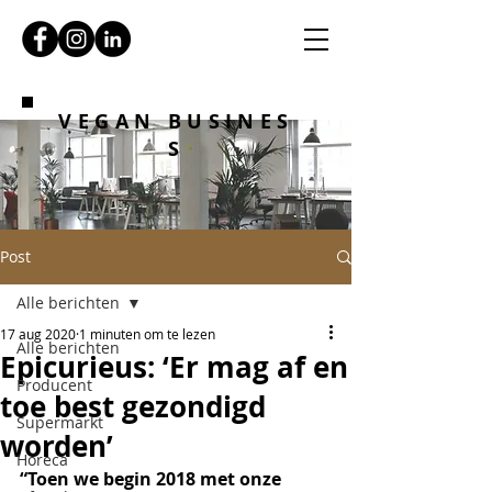
VEGAN BUSINES
S
Post
Alle berichten
17 aug 2020
1 minuten om te lezen
Alle berichten
Epicurieus: ‘Er mag af en
Producent
toe best gezondigd
Supermarkt
worden’
Horeca
“Toen we begin 2018 met onze 