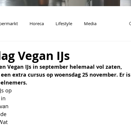
permarkt
Horeca
Lifestyle
Media
ag Vegan IJs
n Vegan IJs in september helemaal vol zaten, 
 een extra cursus op woensdag 25 november. Er is
eelnemers. 
Js op 
in 
van 
 de 
Wat 
 