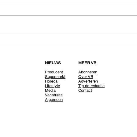
NIEUWS
MEER VB
Producent
Abonneren
Supermarkt
Over VB
Horeca
Adverteren
Lifestyle
Tip de redactie
Media
Contact
Vacatures
Algemeen