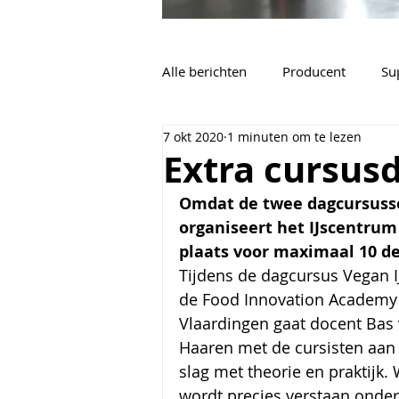
Alle berichten
Producent
Su
7 okt 2020
1 minuten om te lezen
Vacatures
Algemeen
Extra cursusd
Omdat de twee dagcursusse
organiseert het IJscentrum
plaats voor maximaal 10 d
Tijdens de dagcursus Vegan I
de Food Innovation Academy 
Vlaardingen gaat docent Bas 
Haaren met de cursisten aan
slag met theorie en praktijk. 
wordt precies verstaan onder