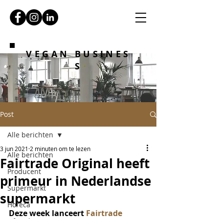
VEGAN BUSINES
S
Post
Alle berichten
3 jun 2021
2 minuten om te lezen
Alle berichten
Fairtrade Original heeft
Producent
primeur in Nederlandse
Supermarkt
supermarkt
Horeca
Deze week lanceert 
Fairtrade 