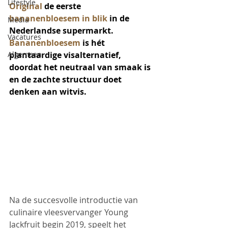
Lifestyle
Original
 de eerste 
bananenbloesem in blik
 in de 
Media
Nederlandse supermarkt. 
Vacatures
Bananenbloesem
 is hét 
Algemeen
plantaardige visalternatief, 
doordat het neutraal van smaak is 
en de zachte structuur doet 
denken aan witvis.
Na de succesvolle introductie van 
culinaire vleesvervanger 
Young 
Jackfruit
 begin 2019, speelt het 