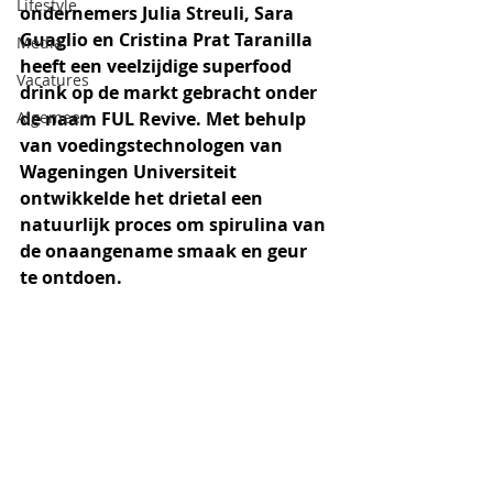
Lifestyle
ondernemers Julia Streuli, Sara 
Guaglio en Cristina Prat Taranilla 
Media
heeft een veelzijdige superfood 
Vacatures
drink op de markt gebracht onder 
Algemeen
de naam FUL Revive. Met behulp 
van voedingstechnologen van 
Wageningen Universiteit 
ontwikkelde het drietal een 
natuurlijk proces om spirulina van 
de onaangename smaak en geur 
te ontdoen. 