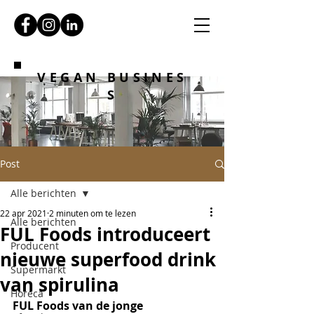
VEGAN BUSINES
S
Post
Alle berichten
22 apr 2021
2 minuten om te lezen
Alle berichten
FUL Foods introduceert
Producent
nieuwe superfood drink
Supermarkt
van spirulina
Horeca
FUL Foods van de jonge 