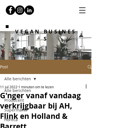
VEGAN BUSINES
S
Post
Alle berichten
11 jul 2022
1 minuten om te lezen
Alle berichten
G'nger vanaf vandaag
Producent
verkrijgbaar bij AH,
Supermarkt
Flink en Holland &
Horeca
Barrett