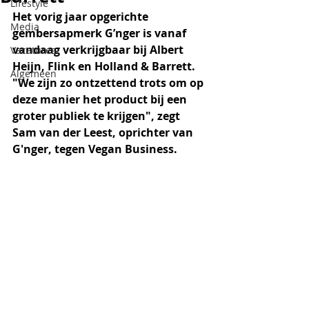
Lifestyle
Het vorig jaar opgerichte 
Media
gembersapmerk G’nger is vanaf 
vandaag verkrijgbaar bij Albert 
Vacatures
Heijn, Flink en Holland & Barrett. 
Algemeen
"We zijn zo ontzettend trots om op 
deze manier het product bij een 
groter publiek te krijgen", zegt 
Sam van der Leest, oprichter van 
G'nger, tegen Vegan Business.