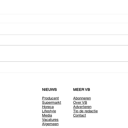
NIEUWS
MEER VB
Producent
Abonneren
Supermarkt
Over VB
Horeca
Adverteren
Lifestyle
Tip de redactie
Media
Contact
Vacatures
Algemeen