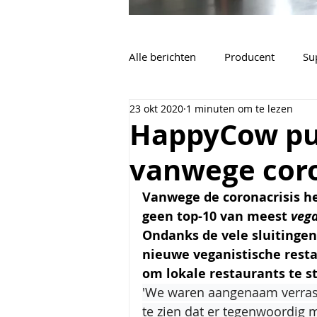
Alle berichten
Producent
Su
23 okt 2020
1 minuten om te lezen
Vacatures
Algemeen
HappyCow pub
vanwege cor
Vanwege de coronacrisis h
geen top-10 van meest 
vega
Ondanks de vele sluitingen 
nieuwe veganistische rest
om lokale restaurants te s
'We waren aangenaam verras
te zien dat er tegenwoordig 