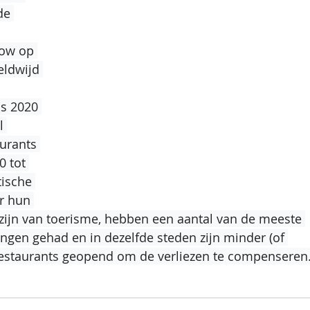
de 
Cow op 
eldwijd 
as 2020 
l 
urants 
0 tot 
ische 
r hun 
 zijn van toerisme, hebben een aantal van de meeste 
ingen gehad en in dezelfde steden zijn minder (of 
restaurants geopend om de verliezen te compenseren.