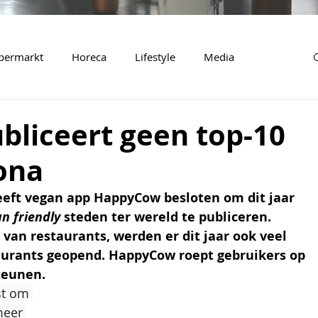
permarkt
Horeca
Lifestyle
Media
liceert geen top-10
ona
eeft vegan app HappyCow besloten om dit jaar 
n friendly 
steden ter wereld te publiceren. 
van restaurants, werden er dit jaar ook veel 
aurants geopend. HappyCow roept gebruikers op 
teunen.
t om 
meer 