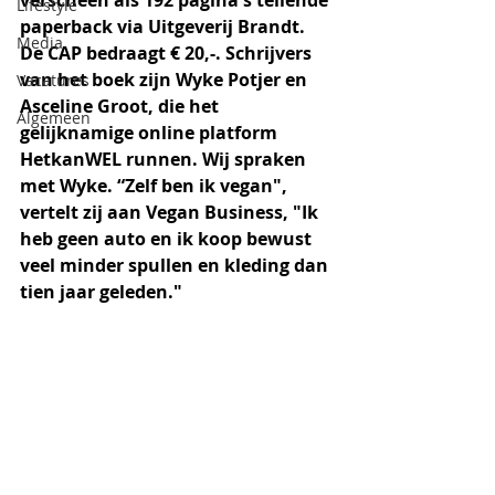
verscheen als 192 pagina's tellende 
Lifestyle
paperback via Uitgeverij Brandt. 
Media
De CAP bedraagt € 20,-. Schrijvers 
van het boek zijn Wyke Potjer en 
Vacatures
Asceline Groot, die het 
Algemeen
gelijknamige online platform 
HetkanWEL runnen. Wij spraken 
met Wyke. “Zelf ben ik vegan", 
vertelt zij aan Vegan Business, "Ik 
heb geen auto en ik koop bewust 
veel minder spullen en kleding dan 
tien jaar geleden."