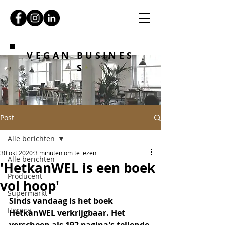
VEGAN BUSINES
S
Post
Alle berichten
30 okt 2020
3 minuten om te lezen
Alle berichten
'HetkanWEL is een boek
Producent
vol hoop'
Supermarkt
Sinds vandaag is het boek 
Horeca
HetkanWEL verkrijgbaar. Het 