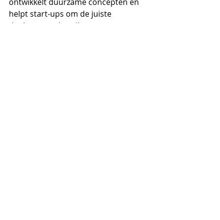
ontwikkelt duurzame concepten en 
helpt start-ups om de juiste 
doelgroep te bereiken.
Lifestyle
Media
Algemeen
Opmerkingen
Plaats een opmerking...