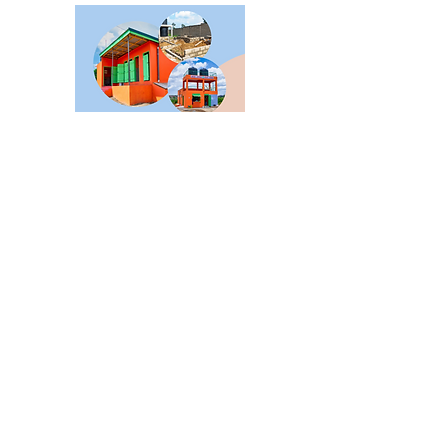
NIEUWS
Producent
Supermarkt
Horeca
Lifestyle
Media
Vacatures
Algemeen