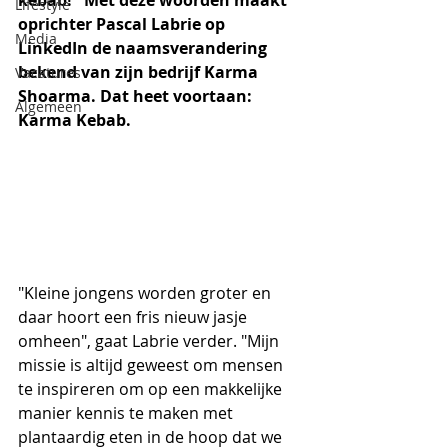
kebab!" Met deze woorden maakt 
Lifestyle
oprichter Pascal Labrie op 
Media
LinkedIn de naamsverandering 
bekend van zijn bedrijf Karma 
Vacatures
Shoarma. Dat heet voortaan: 
Algemeen
Karma Kebab.
"Kleine jongens worden groter en 
daar hoort een fris nieuw jasje 
omheen", gaat Labrie verder. "Mijn 
missie is altijd geweest om mensen 
te inspireren om op een makkelijke 
manier kennis te maken met 
plantaardig eten in de hoop dat we 