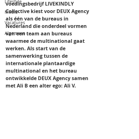
Lifestyle
voedingsbedrijf LIVEKINDLY 
Collective kiest voor DEUX Agency 
Media
als één van de bureaus in 
Vacatures
Nederland die onderdeel vormen 
Algemeen
van een team aan bureaus 
waarmee de multinational gaat 
werken. Als start van de 
samenwerking tussen de 
internationale plantaardige 
multinational en het bureau 
ontwikkelde DEUX Agency samen 
met Ali B een alter ego: Ali V.