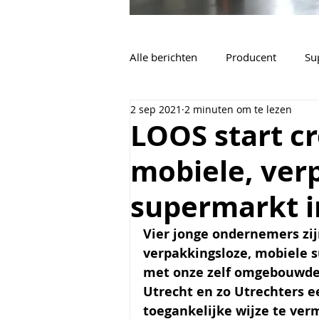
Alle berichten
Producent
Su
2 sep 2021
2 minuten om te lezen
Vacatures
Algemeen
LOOS start c
mobiele, ver
supermarkt i
Vier jonge ondernemers zij
verpakkingsloze, mobiele s
met onze zelf omgebouwde b
Utrecht en zo Utrechters e
toegankelijke wijze te ve