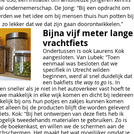
al ondernemerschap. De Jong: “Bij een opdracht om 
erden we het idee om bij mensen thuis hun potten bij
l zo lekker dat we dat zijn gaan doorontwikkelen.” 
Bijna vijf meter lange
vrachtfiets
Ondertussen is ook Laurens Kok 
aangesloten. Van Lubek: “Toen 
eenmaal was besloten dat we 
specifiek in Utrecht wilden 
beginnen, werd al snel duidelijk dat 
een bakfiets 
the way to go
 is. In 
en sneller als je niet in het autoverkeer vast hoeft te 
 we makkelijk in elke wijk komen en dicht bij iedereen
lijk bij ons hun potjes en zakjes kunnen komen 
t alleen bij de producten blijft die worden geleverd 
fiets. Kok: “Bij het ontwerpen van deze fiets heb ik 
gelijk tweedehands materialen te gebruiken. Zo is 
ude boekenkast, en willen we de schermen aan de 
chschermen. Het maakt het wat moeilijker omdat je 