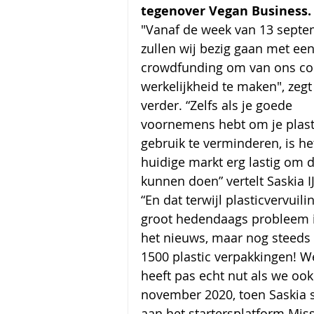
tegenover Vegan Business.
"Vanaf de week van 13 septe
zullen wij bezig gaan met een
crowdfunding om van ons co
werkelijkheid te maken", zegt
verder. “Zelfs als je goede 
voornemens hebt om je plast
gebruik te verminderen, is het
huidige markt erg lastig om di
kunnen doen” vertelt Saskia I
“En dat terwijl plasticvervuili
groot hedendaags probleem is
het nieuws, maar nog steeds 
1500 plastic verpakkingen! 
heeft pas echt nut als we oo
november 2020, toen Saskia 
aan het startersplatform Miss