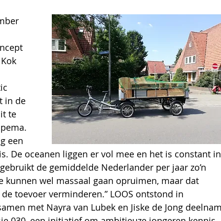
mber 
 
ncept 
 Kok 
ic 
 in de 
t te 
Jpema. 
ng een 
. De oceanen liggen er vol mee en het is constant in
gebruikt de gemiddelde Nederlander per jaar zo’n 
We kunnen wel massaal gaan opruimen, maar dat 
k de toevoer verminderen.” LOOS ontstond in 
samen met Nayra van Lubek en Jiske de Jong deelnam
ie 030, een initiatief om ambitieuze jongeren kennis 