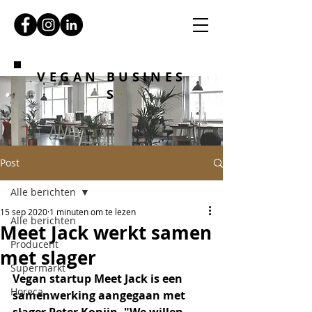
VEGAN BUSINES
S
Post
Alle berichten
15 sep 2020
1 minuten om te lezen
Alle berichten
Meet Jack werkt samen
Producent
met slager
Supermarkt
Vegan startup Meet Jack is een 
Horeca
samenwerking aangegaan met 