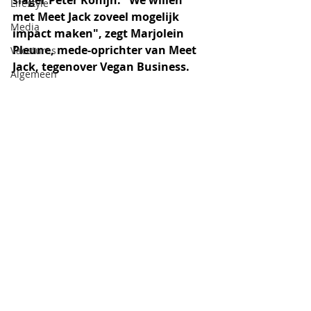
slager Peter Konijn. "We willen 
Lifestyle
met Meet Jack zoveel mogelijk 
Media
impact maken", zegt Marjolein 
Pleune, mede-oprichter van Meet 
Vacatures
Jack, tegenover Vegan Business.
Algemeen