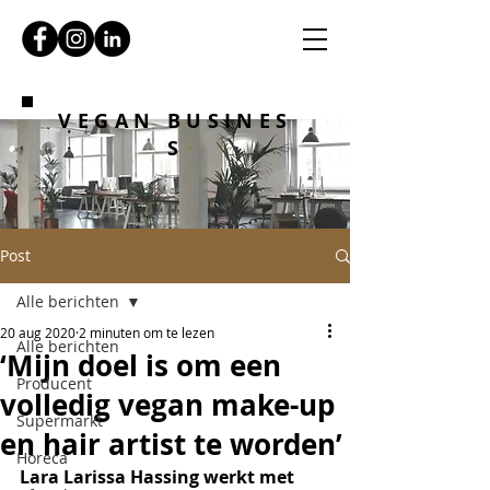
VEGAN BUSINES
S
Post
Alle berichten
20 aug 2020
2 minuten om te lezen
Alle berichten
‘Mijn doel is om een
Producent
volledig vegan make-up
Supermarkt
en hair artist te worden’
Horeca
Lara Larissa Hassing werkt met 