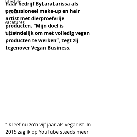
Lifestyle
haar bedrijf ByLaraLarissa als 
professioneel make-up en hair 
Media
artist met dierproefvrije 
Vacatures
producten. “Mijn doel is 
Algemeen
uiteindelijk om met volledig vegan 
producten te werken”, zegt zij 
tegenover Vegan Business.
“Ik leef nu zo’n vijf jaar als veganist. In 
2015 zag ik op YouTube steeds meer 