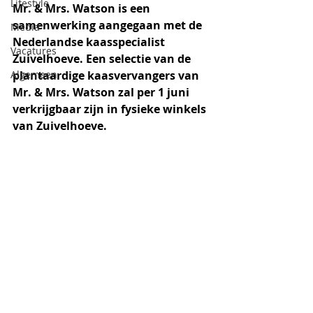
Lifestyle
Mr. & Mrs. Watson is een 
samenwerking aangegaan met de 
Media
Nederlandse kaasspecialist 
Vacatures
Zuivelhoeve. Een selectie van de 
Algemeen
plantaardige kaasvervangers van 
Mr. & Mrs. Watson zal per 1 juni 
verkrijgbaar zijn in fysieke winkels 
van Zuivelhoeve. 