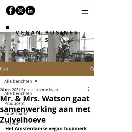
VEGAN BUSINES
S
Post
Alle berichten
20 mei 2021
2 minuten om te lezen
Alle berichten
Mr. & Mrs. Watson gaat
Producent
samenwerking aan met
Supermarkt
Zuivelhoeve
Horeca
Het Amsterdamse vegan foodmerk 