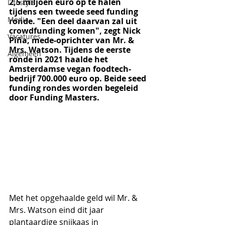
2,5 miljoen euro op te halen 
Lifestyle
tijdens een tweede seed funding 
Media
ronde. "Een deel daarvan zal uit 
crowdfunding komen", zegt Nick 
Vacatures
Piña, mede-oprichter van Mr. & 
Mrs. Watson. Tijdens de eerste 
Algemeen
ronde in 2021 haalde het 
Amsterdamse vegan foodtech-
bedrijf 700.000 euro op. Beide seed 
funding rondes worden begeleid 
door Funding Masters.
Met het opgehaalde geld wil Mr. & 
Mrs. Watson eind dit jaar 
plantaardige snijkaas in 