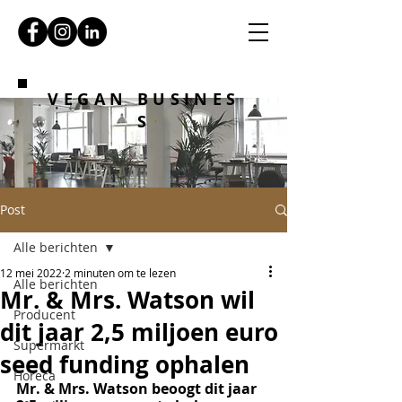
VEGAN BUSINES
S
Post
Alle berichten
12 mei 2022
2 minuten om te lezen
Alle berichten
Mr. & Mrs. Watson wil
Producent
dit jaar 2,5 miljoen euro
Supermarkt
seed funding ophalen
Horeca
Mr. & Mrs. Watson beoogt dit jaar 