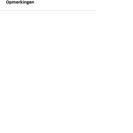
Opmerkingen
Plaats een opmerking...