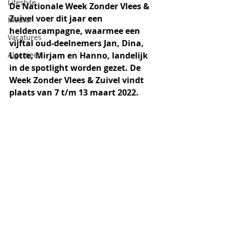
Lifestyle
De Nationale Week Zonder Vlees & 
Zuivel voer dit jaar een 
Media
heldencampagne, waarmee een 
Vacatures
vijftal oud-deelnemers Jan, Dina, 
Algemeen
Lotte, Mirjam en Hanno, landelijk 
in de spotlight worden gezet. De 
Week Zonder Vlees & Zuivel vindt 
plaats van 7 t/m 13 maart 2022.