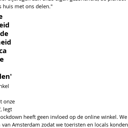
 huis met ons delen." 
e 
eid 
de 
eid 
ca 
e 
den'
nkel 
t onze 
 legt 
 lockdown heeft geen invloed op de online winkel. We
m van Amsterdam zodat we toeristen en locals konden