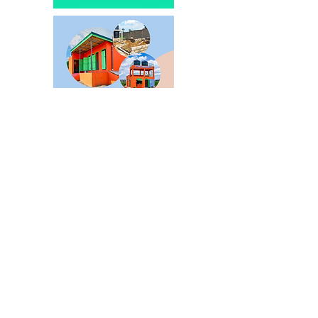
NIEUWS
Producent
Supermarkt
Horeca
Lifestyle
Media
Vacatures