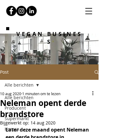
VEGAN BUSINES
S
Post
Alle berichten
10 aug 2020
1 minuten om te lezen
Alle berichten
Neleman opent derde
Producent
brandstore
Supermarkt
Bijgewerkt op:
14 aug 2020
Horeca
Later deze maand opent Neleman 
een derde brandstore in 