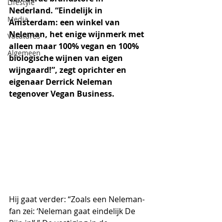
Lifestyle
Nederland. “Eindelijk in 
Media
Amsterdam: een winkel van 
Neleman, het enige wijnmerk met 
Vacatures
alleen maar 100% vegan en 100% 
Algemeen
biologische wijnen van eigen 
wijngaard!”, zegt oprichter en 
eigenaar Derrick Neleman 
tegenover Vegan Business.
Hij gaat verder: “Zoals een Neleman-
fan zei: ‘Neleman gaat eindelijk De 