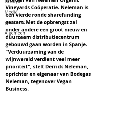
worden van Neleman Organic 
Lifestyle
Vineyards Coöperatie. Neleman is 
Media
een vierde ronde sharefunding 
gestart. Met de opbrengst zal 
Vacatures
onder andere een groot nieuw en 
Algemeen
duurzaam distributiecentrum 
gebouwd gaan worden in Spanje. 
"Verduurzaming van de 
wijnwereld verdient veel meer 
prioriteit", stelt Derrick Neleman, 
oprichter en eigenaar van Bodegas 
Neleman, tegenover Vegan 
Business.