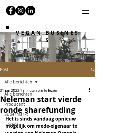
VEGAN BUSINES
S
Post
Alle berichten
31 jan 2022
1 minuten om te lezen
Alle berichten
Neleman start vierde
Producent
ronde sharefunding
Supermarkt
Het is sinds vandaag opnieuw 
Horeca
mogelijk om mede-eigenaar te 