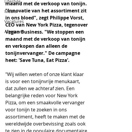
Lifestyle
maand met de verkoop van tonijn. 
"Innovatie van het assortiment zit 
Media
in ons bloed", zegt Philippe Vorst, 
Vacatures
CEO van New York Pizza, tegenover 
Algemeen
Vegan Business. "We stoppen een 
maand met de verkoop van tonijn 
en verkopen dan alleen de 
tonijnvervanger." De campagne 
heet: 'Save Tuna, Eat Pizza’.
"Wij willen weten of onze klant klaar 
is voor een tonijnvrije menukaart, 
dat zullen we achteraf zien. Een 
belangrijke reden voor New York 
Pizza, om een smaakvolle vervanger 
voor tonijn te zoeken in ons 
assortiment, heeft te maken met de 
wereldwijde overbevissing zoals ook 
te zien in de populaire documentaire 