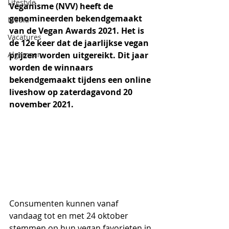
Lifestyle
Veganisme (NVV) heeft de 
genomineerden bekendgemaakt 
Media
van de Vegan Awards 2021. Het is 
Vacatures
de 12e keer dat de jaarlijkse vegan 
Algemeen
prijzen worden uitgereikt. Dit jaar 
worden de winnaars 
bekendgemaakt tijdens een online 
liveshow op zaterdagavond 20 
november 2021.
Consumenten kunnen vanaf 
vandaag tot en met 24 oktober 
stemmen op hun vegan favorieten in 