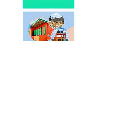
NIEUWS
Producent
Supermarkt
Horeca
Lifestyle
Media