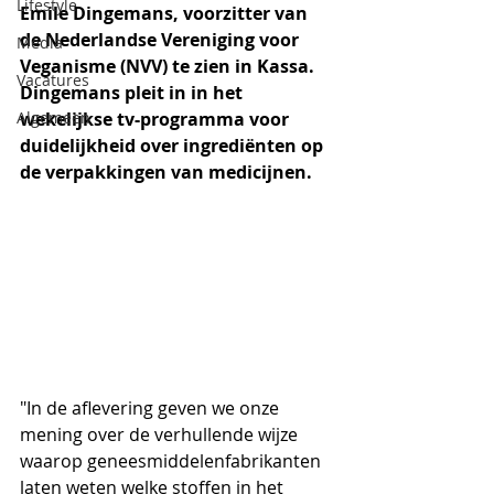
Lifestyle
Emile Dingemans, voorzitter van 
de Nederlandse Vereniging voor 
Media
Veganisme (NVV) te zien in Kassa. 
Vacatures
Dingemans pleit in in het 
Algemeen
wekelijkse tv-programma voor 
duidelijkheid over ingrediënten op 
de verpakkingen van medicijnen.
"In de aflevering geven we onze 
mening over de verhullende wijze 
waarop geneesmiddelenfabrikanten 
laten weten welke stoffen in het 