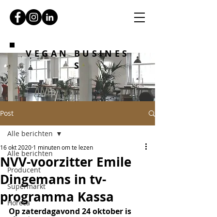
VEGAN BUSINES
S
Post
Alle berichten
16 okt 2020
1 minuten om te lezen
Alle berichten
NVV-voorzitter Emile
Producent
Dingemans in tv-
Supermarkt
programma Kassa
Horeca
Op zaterdagavond 24 oktober is 