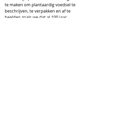
te maken om plantaardig voedsel te 
beschrijven, te verpakken en af te 
beelden zoals we dat al 100 jaar 
doen, zetten we een flinke stap 
achteruit. Consumenten zijn op zoek 
naar sterk EU-leiderschap op het 
gebied van het klimaat en milieu. Dit 
betekent dat de bureaucratische 
barrières voor duurzaam en gezond 
eten moeten worden afgebroken, en 
niet hoger worden gebouwd.”
Opmerkingen