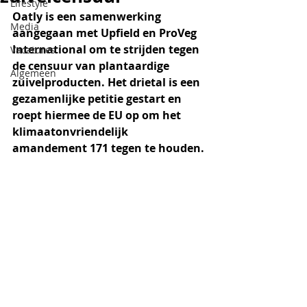
Lifestyle
Oatly is een samenwerking 
Media
aangegaan met Upfield en ProVeg 
International om te strijden tegen 
Vacatures
de censuur van plantaardige 
Algemeen
zuivelproducten. Het drietal is een 
gezamenlijke petitie gestart en 
roept hiermee de EU op om het 
klimaatonvriendelijk 
amandement 171 tegen te houden. 