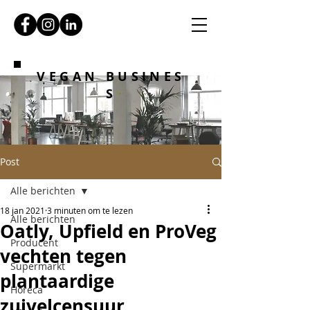
VEGAN BUSINES
S
Post
Alle berichten
18 jan 2021
3 minuten om te lezen
Alle berichten
Oatly, Upfield en ProVeg
Producent
vechten tegen
Supermarkt
plantaardige
Horeca
zuivelcensuur