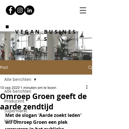
VEGAN BUSINES
S
Post
Alle berichten
10 sep 2020
1 minuten om te lezen
Alle berichten
Omroep Groen geeft de
Producent
aarde zendtijd
Supermarkt
Met de slogan 'Aarde zoekt leden' 
Horeca
wil Omroep Groen een plek 