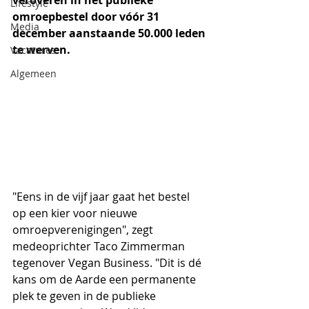
veroveren in het publieke 
Lifestyle
omroepbestel door vóór 31 
Media
december aanstaande 50.000 leden 
te werven.
Vacatures
Algemeen
"Eens in de vijf jaar gaat het bestel 
op een kier voor nieuwe 
omroepverenigingen", zegt 
medeoprichter Taco Zimmerman 
tegenover Vegan Business. "Dit is dé 
kans om de Aarde een permanente 
plek te geven in de publieke 