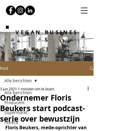
VEGAN BUSINES
S
Post
Alle berichten
3 jun 2021
1 minuten om te lezen
Alle berichten
Ondernemer Floris
Producent
Beukers start podcast-
Supermarkt
serie over bewustzijn
Horeca
Floris Beukers, mede-oprichter van 