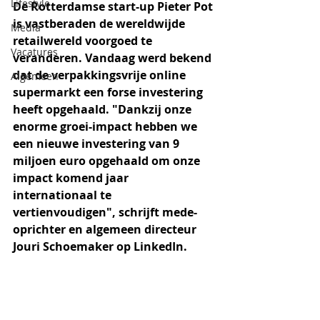
Lifestyle
De Rotterdamse start-up Pieter Pot 
is vastberaden de wereldwijde 
Media
retailwereld voorgoed te 
Vacatures
veranderen. Vandaag werd bekend 
dat de verpakkingsvrije online 
Algemeen
supermarkt een forse investering 
heeft opgehaald. "Dankzij onze 
enorme groei-impact hebben we 
een nieuwe investering van 9 
miljoen euro opgehaald om onze 
impact komend jaar 
internationaal te 
vertienvoudigen", schrijft mede-
oprichter en algemeen directeur 
Jouri Schoemaker op LinkedIn.