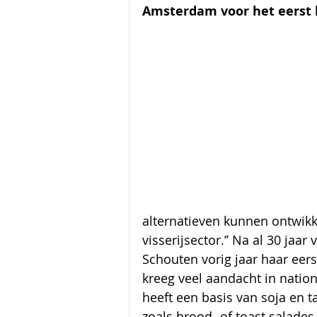
Amsterdam voor het eerst h
alternatieven kunnen ontwikkel
visserijsector.’’ Na al 30 ja
Schouten vorig jaar haar eer
kreeg veel aandacht in nation
heeft een basis van soja en 
zoals brood- of toast salades