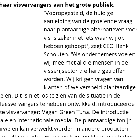
aar visvervangers aan het grote publiek.
“Vooropgesteld, de huidige 
aanleiding van de groeiende vraag 
naar plantaardige alternatieven voor
vis is zeker niet iets waar wij op 
hebben gehoopt", zegt CEO Henk 
Schouten. "Als ondernemers voelen 
wij mee met al die mensen in de 
visserijsector die hard getroffen 
worden. Wij krijgen vragen van 
klanten of we versneld plantaardige
en. Dit is niet los te zien van de situatie in de 
ar vleesvervangers te hebben ontwikkeld, introduceerde 
ste visvervanger: Vegan Green Tuna. De introductie 
ale en internationale media. De plantaardige tonijn 
tarwe en kan verwerkt worden in andere producten 
, maaltijdsalades, wraps en kant-en-klaar maaltijden. 