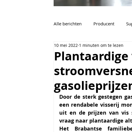
Alle berichten
Producent
Su
10 mei 2022
1 minuten om te lezen
Vacatures
Algemeen
Plantaardige 
stroomversne
gasolieprijze
Door de sterk gestegen gaso
een rendabele visserij mo
uit en de prijzen van vis 
vraag naar plantaardige alt
Het Brabantse familiebe