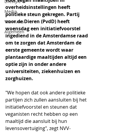
voor vegan maaltijden in 
Lifestyle
overheidsinstellingen heeft 
Media
politieke steun gekregen. Partij 
voor de Dieren (PvdD) heeft 
Vacatures
woensdag een initiatiefvoorstel 
Algemeen
ingediend in de Amsterdamse raad 
om te zorgen dat Amsterdam de 
eerste gemeente wordt waar 
plantaardige maaltijden altijd een 
optie zijn in onder andere 
universiteiten, ziekenhuizen en 
zorghuizen.
"We hopen dat ook andere politieke 
partijen zich zullen aansluiten bij het 
initiatiefvoorstel en steunen dat 
veganisten recht hebben op een 
maaltijd die aansluit bij hun 
levensovertuiging", zegt NVV-