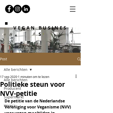
VEGAN BUSINES
S
Post
Alle berichten
17 sep 2020
1 minuten om te lezen
Alle berichten
Politieke steun voor
Producent
NVV-petitie
Supermarkt
De petitie van de Nederlandse 
Horeca
Vereniging voor Veganisme (NVV) 