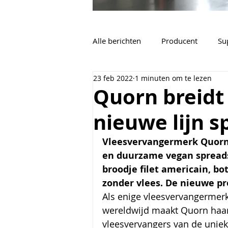
Alle berichten
Producent
Su
23 feb 2022
1 minuten om te lezen
Vacatures
Algemeen
Quorn breidt
nieuwe lijn s
Vleesvervangermerk Quorn 
en duurzame vegan spreads 
broodje filet americain, bo
zonder vlees. De nieuwe pro
Als enige vleesvervangermerk
wereldwijd maakt Quorn haar
vleesvervangers van de uniek