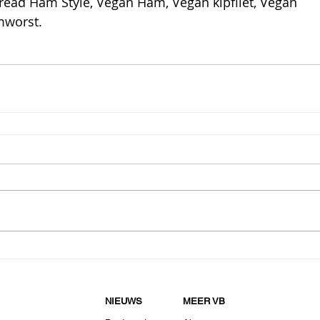
ead Ham Style, Vegan Ham, Vegan kipfilet, Vegan 
mworst. 
NIEUWS
MEER VB