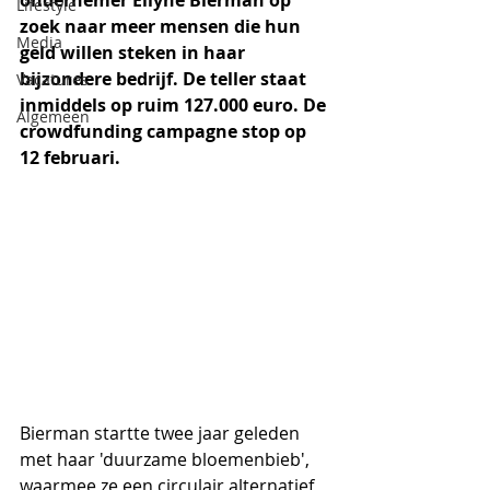
ondernemer Ellyne Bierman op 
Lifestyle
zoek naar meer mensen die hun 
Media
geld willen steken in haar 
bijzondere bedrijf. De teller staat 
Vacatures
inmiddels op ruim 127.000 euro. De 
Algemeen
crowdfunding campagne stop op 
12 februari.
Bierman startte twee jaar geleden 
met haar 'duurzame bloemenbieb', 
waarmee ze een circulair alternatief 