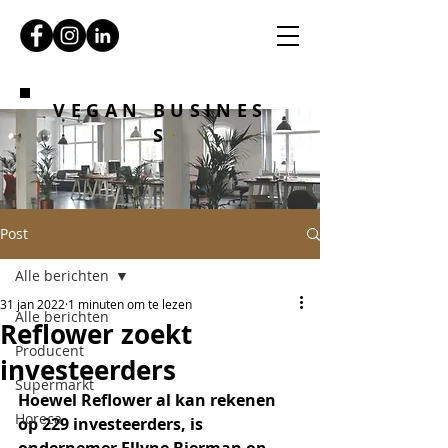
VEGAN BUSINES
S
Post
Alle berichten
31 jan 2022
1 minuten om te lezen
Alle berichten
Reflower zoekt
Producent
investeerders
Supermarkt
Hoewel Reflower al kan rekenen 
Horeca
op 229 investeerders, is 