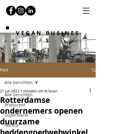
VEGAN BUSINES
S
Post
Alle berichten
21 jun 2022
1 minuten om te lezen
Alle berichten
Rotterdamse
Producent
ondernemers openen
Supermarkt
duurzame
Horeca
beddengoedwebwinkel