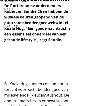
Lifestyle
De Rotterdamse ondernemers 
Media
Robert en Sandie Chan hebben de 
virtuele deuren geopend van de 
Vacatures
duurzame beddengoedwebwinkel 
Algemeen
Koala Hug. "Een goede nachtrust is 
een essentieel onderdeel van een 
gezonde lifestyle”, zegt Sandie.
Bij Koala Hug kunnen consumenten 
terecht voor zacht beddengoed van 
milieuvriendelijk eucalyptushout. De 
ondernemers kiezen er bewust voor 